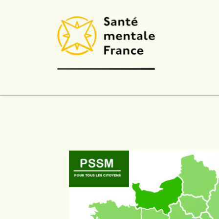
Accueil
| Formations PSSM
| A